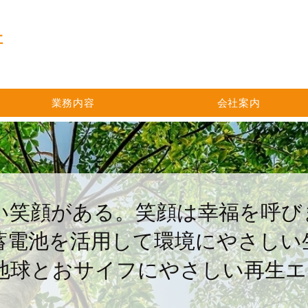
社
業務内容
会社案内
い笑顔がある。笑顔は幸福を呼び
蓄電池を活用して環境にやさしい
地球とおサイフにやさしい再生エ