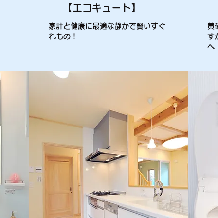
【エコキュート】
ー
家計と健康に最適な静かで賢いすぐ
黄
れもの！
す
へ